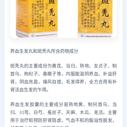
养血生发丸和斑秃丸所含药物成分
斑秃丸的主要成份为黄芪、当归，熟地、女贞子、制
首乌、枸杞子、桑椹子等，内服能滋阴养血、补益肝
肾，阴血充盈，燥风自熄，毛发得养，全方合用有补
肾活血生发的乍用。
养血生发胶囊的主要成分是熟地黄、制何首乌、当
归、川芎、白芍、菟丝子、天麻、木瓜、羌活。主要
用于治疗和预防肝肾阻虚，气血不和的脂溢性脱发，