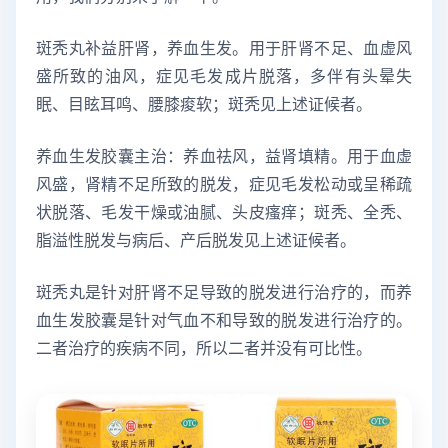
斑秃丸补益肝肾，养血生发。用于肝肾不足、血虚风
盛所致的油风，症见毛发成片脱落，多伴有头晕失
眠、目眩耳鸣、腰膝痠软；斑秃见上述证候者。
养血生发胶囊主治：养血祛风，益肾填精。用于血虚
风盛，肾精不足所致的脱发，症见毛发松动或呈稀疏
状脱落、毛发干燥或油腻、头皮瘙痒；斑秃、全秃、
脂溢性脱发与病后、产后脱发见上述证候者。
斑秃丸是针对肝肾不足导致的脱发进行治疗的，而养
血生发胶囊是针对气血不和导致的脱发进行治疗的。
二者治疗的疾病不同，所以二者并没有可比性。